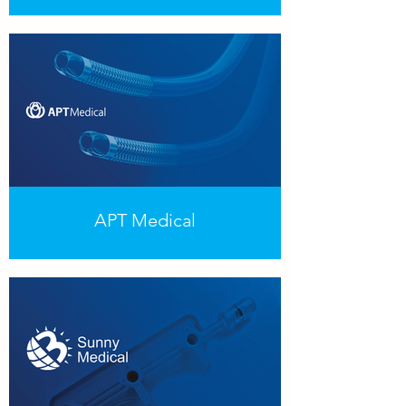
APT Medical